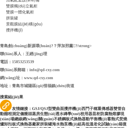
雙膜獨(dú)立氣柜
雙膜一體化氣柜
拼裝罐
景觀膜結(jié)構(gòu)
攪拌機(jī)
青島創(chuàng)新源環(huán)?？萍加邢薰?/strong>
聯(lián)系人：王經(jīng)理
電話：15853253539
聯(lián)系郵箱：info@qd-cxy.com
網(wǎng)址：www.qd-cxy.com
地址：青島市城陽區(qū)惜福鎮(zhèn)街道
搜索結(jié)果
友情鏈接：
GSJ/QSJ型雙曲面攪拌機(jī)
西門子稱重傳感器
雙管自
動餾程測定儀
饅頭蒸房
生態(tài)透水磚
學(xué)校用器皿柜
防腐熱熔膠
現
(xiàn)場總線網(wǎng)關(guān)
不銹鋼板式換熱器
動平衡機(jī)
蓄熱式焚燒
爐
卸扣
板式換熱器廠家
拼裝罐
海水熱泵機(jī)組
高低溫老化試驗(yàn)箱
復