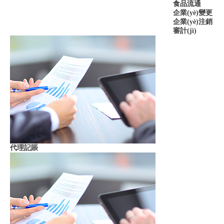
食品流通
企業(yè)變更
企業(yè)注銷
審計(jì)
代理記賬