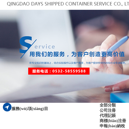
全部分類
服務(wù)項(xiàng)目
公司注冊
代理記賬
商標(biāo)注冊
申報(bào)納稅